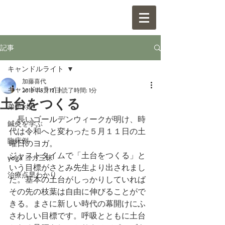
記事
キャンドルライト
加藤喜代
キャンドルライト
2019年5月17日
読了時間: 1分
土台をつくる
弟子×娘
　長いゴールデンウィークが明け、時
鍼灸を学ぶ
代は令和へと変わった５月１１日の土
臨床例
曜日のヨガ。
ジャストタイムで「土台をつくる」と
yoga ヨガ三昧
いう目標がさとみ先生より出されまし
治療点早わかり
た。基本の土台がしっかりしていれば
その先の枝葉は自由に伸びることがで
きる。まさに新しい時代の幕開けにふ
さわしい目標です。呼吸とともに土台