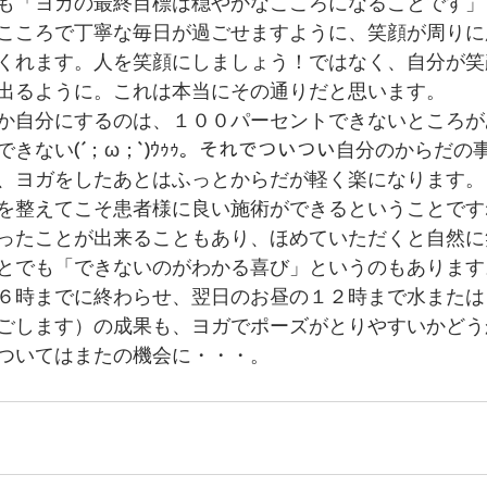
も「ヨガの最終目標は穏やかなこころになることです」
こころで丁寧な毎日が過ごせますように、笑顔が周りに
くれます。人を笑顔にしましょう！ではなく、自分が笑
出るように。これは本当にその通りだと思います。
か自分にするのは、１００パーセントできないところが
きない(´；ω；`)ｳｩｩ。それでついつい自分のからだの
、ヨガをしたあとはふっとからだが軽く楽になります。
を整えてこそ患者様に良い施術ができるということです
ったことが出来ることもあり、ほめていただくと自然に
とでも「できないのがわかる喜び」というのもあります
６時までに終わらせ、翌日のお昼の１２時まで水または
ごします）の成果も、ヨガでポーズがとりやすいかどう
ついてはまたの機会に・・・。