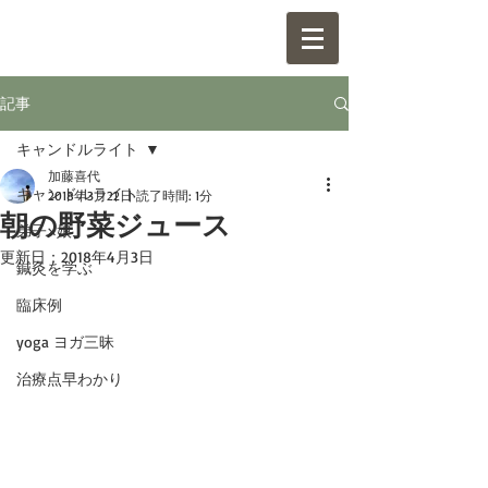
記事
キャンドルライト
加藤喜代
キャンドルライト
2018年3月22日
読了時間: 1分
朝の野菜ジュース
弟子×娘
更新日：
2018年4月3日
鍼灸を学ぶ
臨床例
yoga ヨガ三昧
治療点早わかり