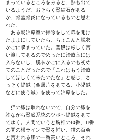
まっているところをみると、熱も出て
いるようだ。おそらく腎結石がある
か、腎盂腎炎になっているものと思わ
れた。
　ある朝治療室の掃除をして扉を開け
たままにしていたら、ちょこんと脱衣
かごに収まっていた。普段は厳しく言
い渡してあるのでめったに治療室には
入らないし、脱衣かごに入るのも初め
てのことだったので「これはもう治療
してほしくて来たのだな」と感じ、さ
っそく提鍼（金属片をあてる、小児鍼
などに使う鍼）を使って治療をした。
　猫の脈は取れないので、自分の脈を
診ながら腎臓系統のツボへ提鍼をあて
てゆく。人間でいうと胸椎の10番、11番
の間の横ラインで腎を補い、猫の百会
と言われる腰の一番高いところ、それ