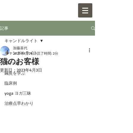
記事
キャンドルライト
加藤喜代
キャンドルライト
2023年1月24日
読了時間: 2分
猫のお客様
弟子×娘
更新日：
2023年4月3日
鍼灸を学ぶ
臨床例
yoga ヨガ三昧
治療点早わかり