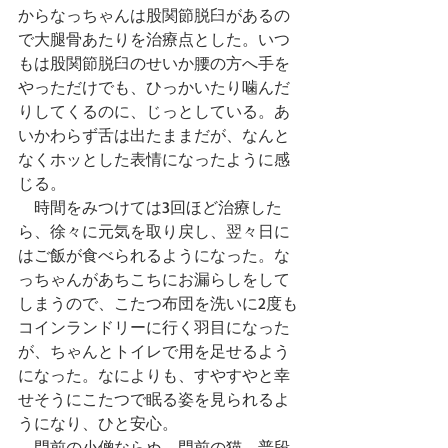
からなっちゃんは股関節脱臼があるの
で大腿骨あたりを治療点とした。いつ
もは股関節脱臼のせいか腰の方へ手を
やっただけでも、ひっかいたり噛んだ
りしてくるのに、じっとしている。あ
いかわらず舌は出たままだが、なんと
なくホッとした表情になったように感
じる。
　時間をみつけては3回ほど治療した
ら、徐々に元気を取り戻し、翌々日に
はご飯が食べられるようになった。な
っちゃんがあちこちにお漏らしをして
しまうので、こたつ布団を洗いに2度も
コインランドリーに行く羽目になった
が、ちゃんとトイレで用を足せるよう
になった。なによりも、すやすやと幸
せそうにこたつで眠る姿を見られるよ
うになり、ひと安心。
　門前の小僧ならぬ、門前の猫。普段