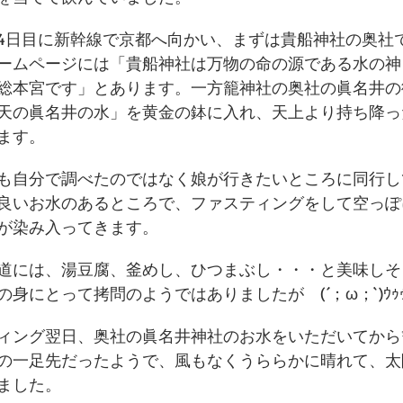
4日目に新幹線で京都へ向かい、まずは貴船神社の奥社
ームページには「貴船神社は万物の命の源である水の神
総本宮です」とあります。一方籠神社の奥社の眞名井の
天の眞名井の水」を黄金の鉢に入れ、天上より持ち降っ
ます。
も自分で調べたのではなく娘が行きたいところに同行し
良いお水のあるところで、ファスティングをして空っぽ
が染み入ってきます。
道には、湯豆腐、釜めし、ひつまぶし・・・と美味しそ
身にとって拷問のようではありましたが　(´；ω；`)ｳｩ
ィング翌日、奥社の眞名井神社のお水をいただいてから
の一足先だったようで、風もなくうららかに晴れて、太
ました。