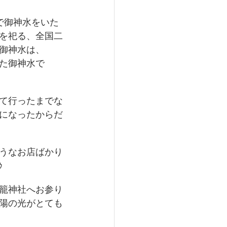
で御神水をいた
を祀る、全国二
御神水は、
た御神水で
て行ったまでな
になったからだ
うなお店ばかり
ｩ
籠神社へお参り
陽の光がとても