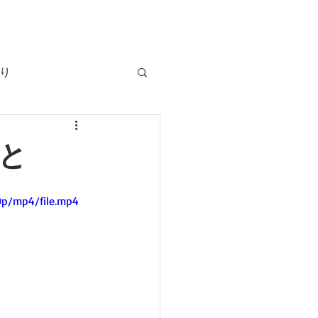
り
と
0p/mp4/file.mp4