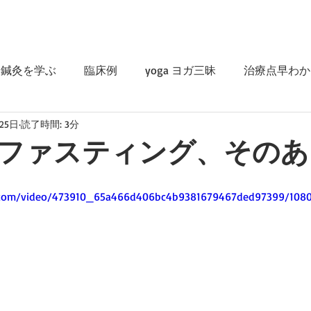
鍼灸を学ぶ
臨床例
yoga ヨガ三昧
治療点早わか
25日
読了時間: 3分
ファスティング、そのあ
ic.com/video/473910_65a466d406bc4b9381679467ded97399/108