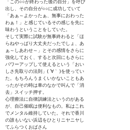
「この○○が終わった後の自分」を呼び
出し、その自分が○○に成功していて
「あぁ～よかったぁ、無事におわった
わぁ！」と感じているその感じを先に
味わうということをしていた。
そして実際に試験が無事終わると「ほ
らねやっぱり大丈夫だったでしょ、あ
ぁ～しあわせ～」とその感情をさらに
強化しておく、すると次回にもさらに
パワーアップして使えるという「おい
しさ先取りの法則」( ´∀｀ )を使ってい
た。もちろんうまくいかないこともあ
ったがその時は車のなかで叫んで「消
去」スイッチ押す。
心理療法に自律訓練法というのがある
が、自己催眠は便利なもの。私はこれ
でメンタル維持していた。それで香川
の誰もいない浜辺をひとりニヤニヤし
てふらつくおばさん