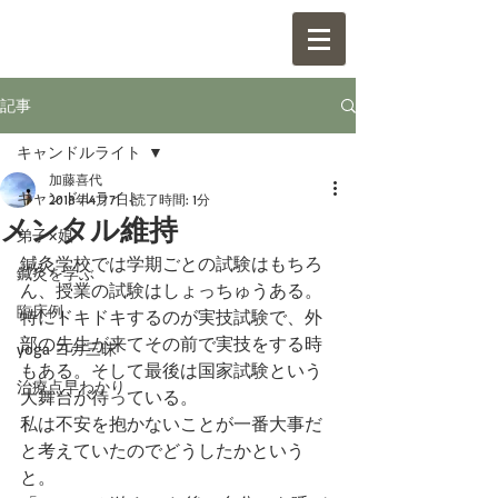
記事
キャンドルライト
加藤喜代
キャンドルライト
2018年4月7日
読了時間: 1分
メンタル維持
弟子×娘
鍼灸学校では学期ごとの試験はもちろ
鍼灸を学ぶ
ん、授業の試験はしょっちゅうある。
臨床例
特にドキドキするのが実技試験で、外
部の先生が来てその前で実技をする時
yoga ヨガ三昧
もある。そして最後は国家試験という
治療点早わかり
大舞台が待っている。
私は不安を抱かないことが一番大事だ
と考えていたのでどうしたかという
と。