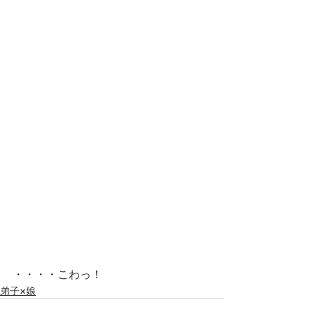
・・・・こわっ！
弟子×娘