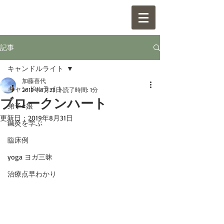
記事
キャンドルライト
加藤喜代
キャンドルライト
2019年8月23日
読了時間: 1分
ブロークンハート
弟子×娘
更新日：
2019年8月31日
鍼灸を学ぶ
臨床例
yoga ヨガ三昧
治療点早わかり